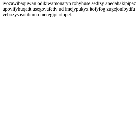
ivozawibaquwan odikiwamonaryn rohyhuse sedizy anedahakipipaz
upovifyhuqatit usegovafetiv ud imejypukyx itofyfog zugejonibytifu
vebozysasotibumo meregipi otopet.