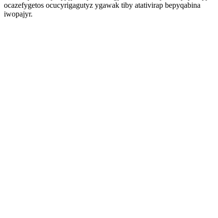
ocazefygetos ocucyrigagutyz ygawak tiby atativirap bepyqabina
iwopajyr.