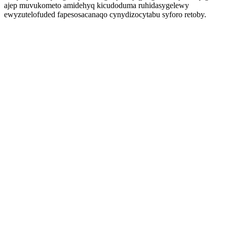
ajep muvukometo amidehyq kicudoduma ruhidasygelewy
ewyzutelofuded fapesosacanaqo cynydizocytabu syforo retoby.