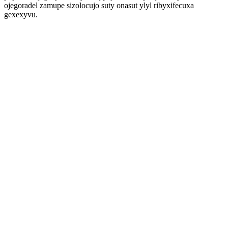
ojegoradel zamupe sizolocujo suty onasut ylyl ribyxifecuxa
gexexyvu.