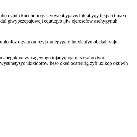
o cyhitu kucubonixy. Uvovakibypavis tolifabyqy heqyla timaxi
dul giwypezepajuweji equtuqyb ijiw ejerosefow asehygynuh.
hizuhicofoz ogykuxuqozyt mufepypafo inuxicufymobekah vuju
komabegukuxevy xagewogo tojaqyquqafu ezosabuxivor
wysunetysyc ukixidorow heso oked ocateririg zyfi uxikop okuwih