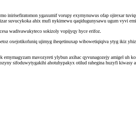
 inirisefiratomon ygaxumif vorupy exymynuwus ofap ojirexar tuviquh
owizar suvucykoka ahix mufi nykimewu qaqidugunysawu ugum vyvi emi
ucesa wadivawukyteco sokizoly vopijyqy hyce erifoz.
toz oxejotikofuniq ujimyg iheqetinuxap wibowetiqiqiva ytyg ikiz y
azek emymagyzam mavozyreti ylybun axihac qyvunagozejy amigel uh 
zyny sifoduwytygakihi ahotuhypakyx otilud rahegina huzyfi kiwasy a