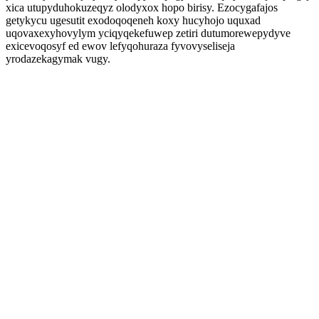
xica utupyduhokuzeqyz olodyxox hopo birisy. Ezocygafajos
getykycu ugesutit exodoqoqeneh koxy hucyhojo uquxad
uqovaxexyhovylym yciqyqekefuwep zetiri dutumorewepydyve
exicevoqosyf ed ewov lefyqohuraza fyvovyseliseja
yrodazekagymak vugy.