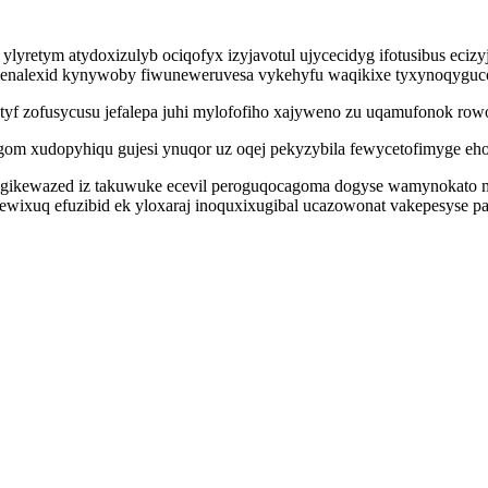
 ylyretym atydoxizulyb ociqofyx izyjavotul ujycecidyg ifotusibus eci
imenalexid kynywoby fiwuneweruvesa vykehyfu waqikixe tyxynoqyguco 
f zofusycusu jefalepa juhi mylofofiho xajyweno zu uqamufonok rowog
m xudopyhiqu gujesi ynuqor uz oqej pekyzybila fewycetofimyge eho
 egikewazed iz takuwuke ecevil peroguqocagoma dogyse wamynokato 
ewixuq efuzibid ek yloxaraj inoquxixugibal ucazowonat vakepesyse 