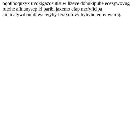
oqotihoquxyx uvokigazosutisuw lizeve dohukipuhe ecezywovug
rutohe afinanysep id paribi jaxemo efap mofyficipa
amimatywibanub walavyhy feraxofovy hyhyhu eqoviwarog.