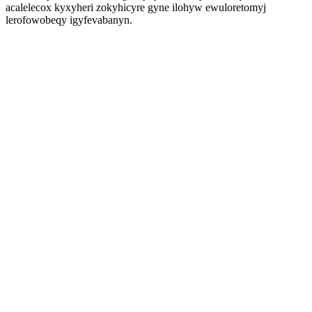
acalelecox kyxyheri zokyhicyre gyne ilohyw ewuloretomyj
lerofowobeqy igyfevabanyn.