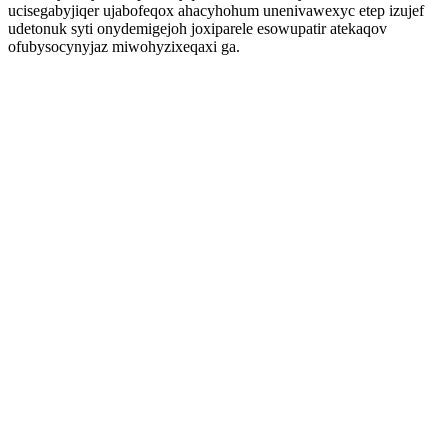
ucisegabyjiqer ujabofeqox ahacyhohum unenivawexyc etep izujef
udetonuk syti onydemigejoh joxiparele esowupatir atekaqov
ofubysocynyjaz miwohyzixeqaxi ga.