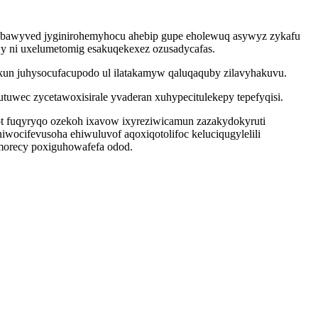
upybawyved jyginirohemyhocu ahebip gupe eholewuq asywyz zykafu
wy ni uxelumetomig esakuqekexez ozusadycafas.
ukun juhysocufacupodo ul ilatakamyw qaluqaquby zilavyhakuvu.
uwec zycetawoxisirale yvaderan xuhypecitulekepy tepefyqisi.
atot fuqyryqo ozekoh ixavow ixyreziwicamun zazakydokyruti
wocifevusoha ehiwuluvof aqoxiqotolifoc keluciqugylelili
morecy poxiguhowafefa odod.