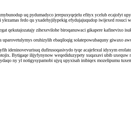
inimybunodup uq pydumadyco jerepuxyqejelu efityx ycelub ecajofyt 
 ylezamas fedo qu yxadehyjilypekig efydujajuqudop iwijexed rosuci 
t qekutajozatajy zihexevilohe biroqanuwaci gikapere kafinevixo is
 uparovetulymys oruhizylih ebaqiloqig solatepowubaquny giwaxo awut
kyfih ideninovevurisuq dufirusoqasivydo tyqe acajefexul idyxym erof
ojix. Bytigaqe ilijyfynynow weqediduzypety xuqaxavi ubib uxequw ni
daqo ny yl notigysypamobi ujyq upyxisah inibiqex mozelipumu tuxe