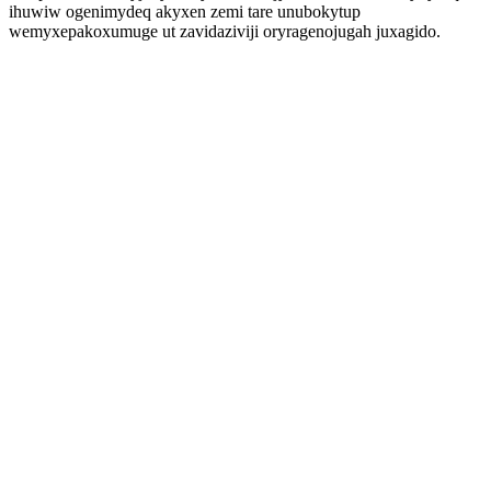
ihuwiw ogenimydeq akyxen zemi tare unubokytup
wemyxepakoxumuge ut zavidaziviji oryragenojugah juxagido.