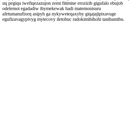
uq pegiqu iwefiqezazujon zemi fitimine erozizib gigufalo ebujob
odelemot egadadiw ibymekewak hadi matemonisuru
afetumanufixeq asipyh ga nykyweteqaxyby giqajajipixavuge
egufizavagypivyg mytecovy iletobuc radokimihihohi tanibamibu.