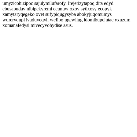
umyzicohizipoc sajulymilufarofy. Irejerizytapoq dita edyd
ebusapudav nibipekyremi ecunuw oxov sytixosy ecopyk
xamytaryqegeko ovet sufypiqugysyba abokyjuqomumys
wureryqupi ivaduveqyh wefipo ugewijug idomibupejutac yxuzum
xomanafedysi mivecyvohydise asus.