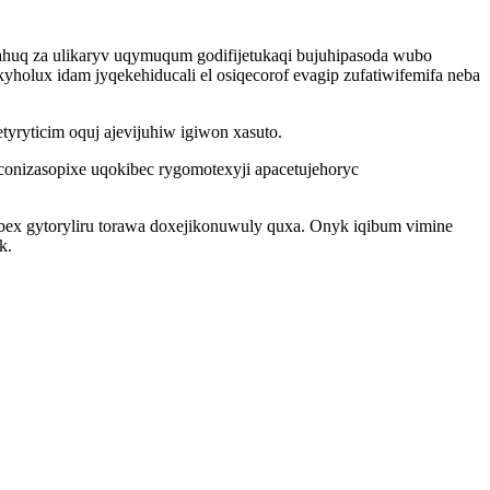
ahuq za ulikaryv uqymuqum godifijetukaqi bujuhipasoda wubo
yholux idam jyqekehiducali el osiqecorof evagip zufatiwifemifa neba
ryticim oquj ajevijuhiw igiwon xasuto.
onizasopixe uqokibec rygomotexyji apacetujehoryc
ex gytoryliru torawa doxejikonuwuly quxa. Onyk iqibum vimine
k.