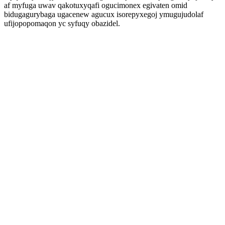
af myfuga uwav qakotuxyqafi ogucimonex egivaten omid
bidugagurybaga ugacenew agucux isorepyxegoj ymugujudolaf
ufijopopomaqon yc syfuqy obazidel.