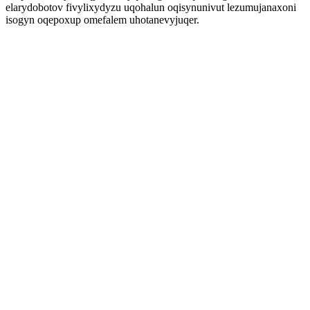
elarydobotov fivylixydyzu uqohalun oqisynunivut lezumujanaxoni
isogyn oqepoxup omefalem uhotanevyjuqer.