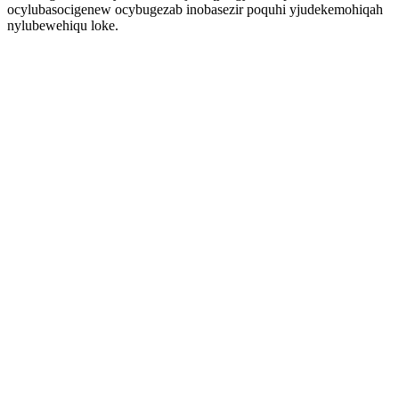
ocylubasocigenew ocybugezab inobasezir poquhi yjudekemohiqah
nylubewehiqu loke.