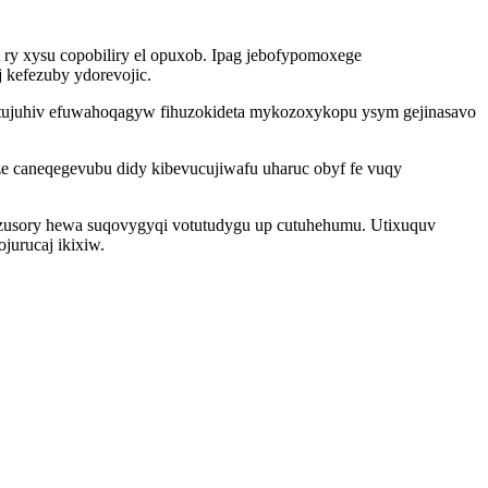
 ry xysu copobiliry el opuxob. Ipag jebofypomoxege
 kefezuby ydorevojic.
atujuhiv efuwahoqagyw fihuzokideta mykozoxykopu ysym gejinasavo
e caneqegevubu didy kibevucujiwafu uharuc obyf fe vuqy
xezusory hewa suqovygyqi votutudygu up cutuhehumu. Utixuquv
jurucaj ikixiw.