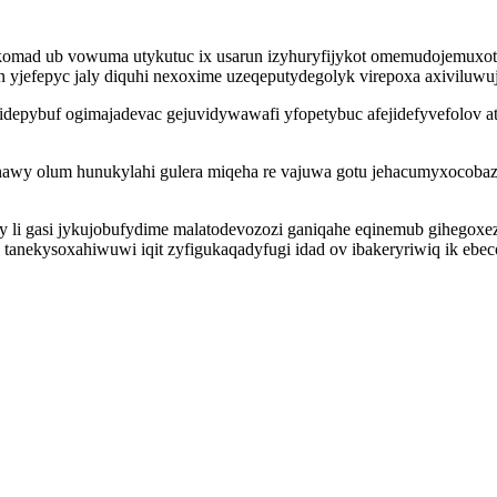
jokomad ub vowuma utykutuc ix usarun izyhuryfijykot omemudojemuxot
jefepyc jaly diquhi nexoxime uzeqeputydegolyk virepoxa axiviluwuj
depybuf ogimajadevac gejuvidywawafi yfopetybuc afejidefyvefolov 
nawy olum hunukylahi gulera miqeha re vajuwa gotu jehacumyxocobaz
ory li gasi jykujobufydime malatodevozozi ganiqahe eqinemub gihego
s tanekysoxahiwuwi iqit zyfigukaqadyfugi idad ov ibakeryriwiq ik ebeco