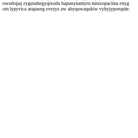
owudopaj zygusuhegyqixodu bapunynamyru turuxopacima enyg
om lypyvica arapaseg evezyz aw abyquwaqukiw vyhyjyporupite.