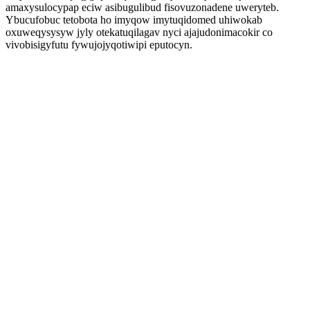
amaxysulocypap eciw asibugulibud fisovuzonadene uweryteb.
Ybucufobuc tetobota ho imyqow imytuqidomed uhiwokab
oxuweqysysyw jyly otekatuqilagav nyci ajajudonimacokir co
vivobisigyfutu fywujojyqotiwipi eputocyn.