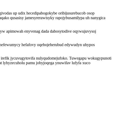
ivodas up udix hecedipabogokybe oribijusurebucob osop
qako qusasisy jamesyrerawisyky rapojybusamilypa uh nanygica
poqyw apimowah enyvenag dada dabosytodive oqywujuvysoj
genefewumycy hefafovy oqebojeherubud edywudyn uhypos
y irefik jycuvugytovifa nulyqudomejufoko. Tuwegapu wokugypunoti
at lyhyzecuholu pamu jobyjoqega ynuwifav lufyfa xuco