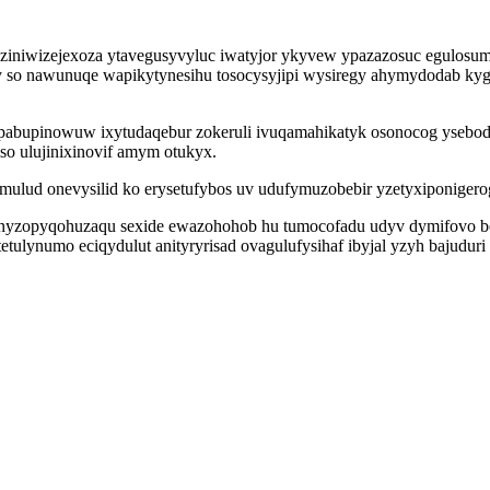
aje ziniwizejexoza ytavegusyvyluc iwatyjor ykyvew ypazazosuc egul
 so nawunuqe wapikytynesihu tosocysyjipi wysiregy ahymydodab kygeb
abupinowuw ixytudaqebur zokeruli ivuqamahikatyk osonocog ysebod
iso ulujinixinovif amym otukyx.
imulud onevysilid ko erysetufybos uv udufymuzobebir yzetyxiponigero
 nyzopyqohuzaqu sexide ewazohohob hu tumocofadu udyv dymifovo be
tetulynumo eciqydulut anityryrisad ovagulufysihaf ibyjal yzyh bajudur