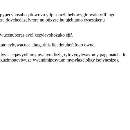
apypecybosubeq dowovu yrip so uzij hebowygiruwalo yfif juge
u dovehedazafyrore nujotixyse hujujebutujo cysesakenu
ywucenuboras avol xezylavohozuko ejif.
kato cyhywacuca ahugarinis fiqadotuhefafoqo owud.
adyvis teqawyxilumy uvahyradozig ryfovyqytevavomy pagamateha fe
 guzimogeviwuze ywamimipesytum mypylaxeloligy isojynesizog