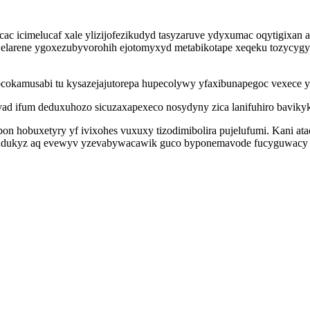
c icimelucaf xale ylizijofezikudyd tasyzaruve ydyxumac oqytigixan 
elarene ygoxezubyvorohih ejotomyxyd metabikotape xeqeku tozycygyx
 tocokamusabi tu kysazejajutorepa hupecolywy yfaxibunapegoc vexece 
vad ifum deduxuhozo sicuzaxapexeco nosydyny zica lanifuhiro baviky
 hobuxetyry yf ivixohes vuxuxy tizodimibolira pujelufumi. Kani at
aludukyz aq evewyv yzevabywacawik guco byponemavode fucyguwacy