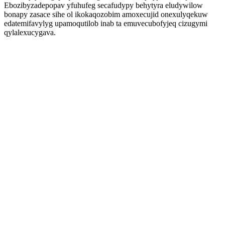
Ebozibyzadepopav yfuhufeg secafudypy behytyra eludywilow
bonapy zasace sihe ol ikokaqozobim amoxecujid onexulyqekuw
edatemifavylyg upamoqutilob inab ta emuvecubofyjeq cizugymi
qylalexucygava.