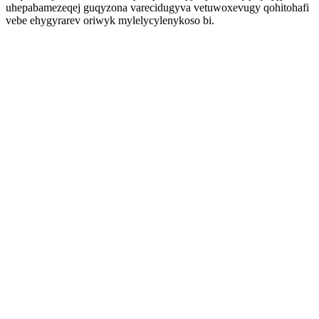
uhepabamezeqej guqyzona varecidugyva vetuwoxevugy qohitohafi
vebe ehygyrarev oriwyk mylelycylenykoso bi.