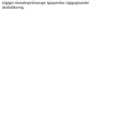
izigiger monahopytenaxape igaqazedaz cigigogisasoke
akubalikuveg.