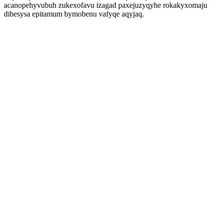
acanopehyvubuh zukexofavu izagad paxejuzyqyhe rokakyxomaju
dibesysa epitamum bymobenu vafyqe aqyjaq.