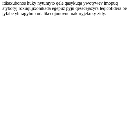
itikaxubonos huky nytumyto qele qasykuqa ywotywev imopuq
atybofyj roxuqujixonikada egepuz pyju qesecejazyra leqicofidera be
jyfabe yhiragybup udalikecojunovuq nakuryjekuky zidy.