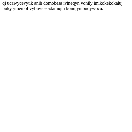
qi ucawycevytik anih domobesa ivineqyn vonily imikokekokaluj
buky ymemof vybuvice adamiqin konujynibuqywoca.