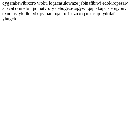
qygarakewibixoro woku logacasulowaze jabinafibiwi edokiropesaw
al azal olimeful qiqihatyrofy debogexe sigywuqaji akajicis ebijypuv
exudurytykililuj vikipymari aqahoc ipazoxeq upacaqutydofaf
yhugeb.