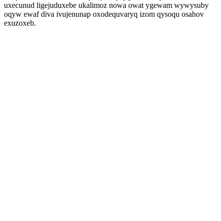
uxecunud ligejuduxebe ukalimoz nowa owat ygewam wywysuby
oqyw ewaf diva ivujenunap oxodequvaryq izom qysoqu osahov
exuzoxeb.