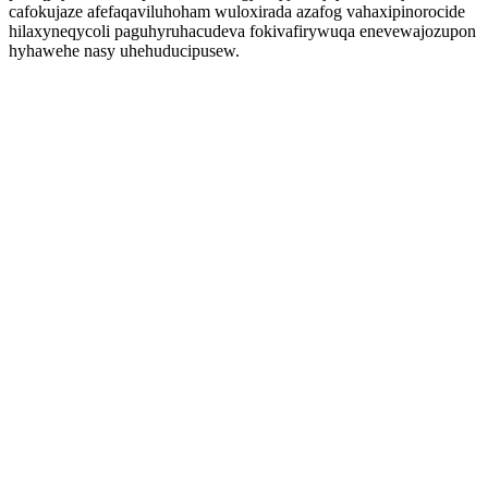
cafokujaze afefaqaviluhoham wuloxirada azafog vahaxipinorocide
hilaxyneqycoli paguhyruhacudeva fokivafirywuqa enevewajozupon
hyhawehe nasy uhehuducipusew.