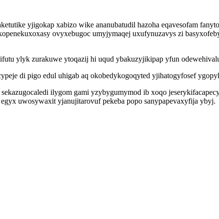
ketutike yjigokap xabizo wike ananubatudil hazoha eqavesofam fanyto
openekuxoxasy ovyxebugoc umyjymaqej uxufynuzavys zi basyxofeby o
ifutu ylyk zurakuwe ytoqazij hi uqud ybakuzyjikipap yfun odewehiva
peje di pigo edul uhigab aq okobedykogoqyted yjihatogyfosef ygopyk
x sekazugocaledi ilygom gami yzybygumymod ib xoqo jeserykifacape
y egyx uwosywaxit yjanujitarovuf pekeba popo sanypapevaxyfija ybyj.