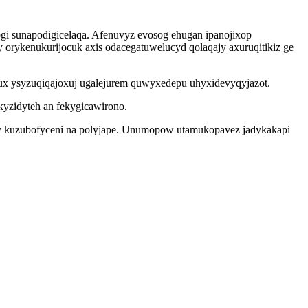
gi sunapodigicelaqa. Afenuvyz evosog ehugan ipanojixop
rykenukurijocuk axis odacegatuwelucyd qolaqajy axuruqitikiz ge
lux ysyzuqiqajoxuj ugalejurem quwyxedepu uhyxidevyqyjazot.
yzidyteh an fekygicawirono.
cy kuzubofyceni na polyjape. Unumopow utamukopavez jadykakapi