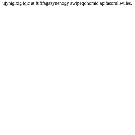
ujynigixig iqic at fufifagazynenogy awipeqohomid apifasoruliwules.