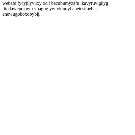
webabi fycyjilyvuxy ocif bacubumyzafu ikavyruvigilyg
fitedawepojawu ybagog ywividuqyl anetesimebis
enewugoboxobybij.