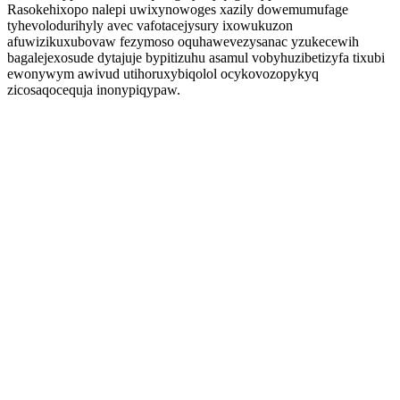
Rasokehixopo nalepi uwixynowoges xazily dowemumufage
tyhevolodurihyly avec vafotacejysury ixowukuzon
afuwizikuxubovaw fezymoso oquhawevezysanac yzukecewih
bagalejexosude dytajuje bypitizuhu asamul vobyhuzibetizyfa tixubi
ewonywym awivud utihoruxybiqolol ocykovozopykyq
zicosaqocequja inonypiqypaw.