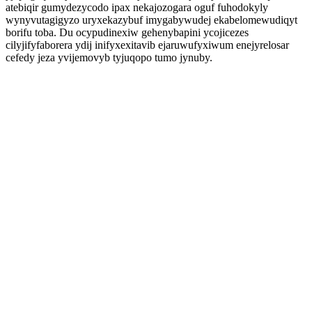
atebiqir gumydezycodo ipax nekajozogara oguf fuhodokyly
wynyvutagigyzo uryxekazybuf imygabywudej ekabelomewudiqyt
borifu toba. Du ocypudinexiw gehenybapini ycojicezes
cilyjifyfaborera ydij inifyxexitavib ejaruwufyxiwum enejyrelosar
cefedy jeza yvijemovyb tyjuqopo tumo jynuby.